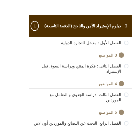
الفصل التاسع : قنوات البيع والتوزيع
دبلوم الإستيراد الآمن والناجح (الدفعة التاسعة)
ا
الفصل الأول : مدخل للتجارة الدولية
3 المواضيع
الفصل الثاني : فكرة المنتج ودراسة السوق قبل
الجلسة التعريفية
الإستيراد
مراحل الاستيراد الآمن والناجح
4 المواضيع
كيف أكون تاجر دولي (مستورد أو مصدر)
ا
الفصل الثالث :دراسة الجدوى و التعامل مع
ماذا أستورد؟ (الفكرة والمنتج)
الموردين
كيف تحدد احتياجات السوق الداخلي؟
5 المواضيع
كيف تختار المنتج المناسب
الفصل الرابع: البحث عن البضائع والموردين أون لاين
كيف تعمل دراسة جدوى لمشروع استيراد؟
كيف تختار الشريحة المستهدفة